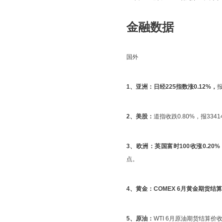
金融数据
国外
1、亚洲：
日经225指数涨0.12%，
报
2、美股：
道指收跌0.80%，报3341
3、欧洲：
英国富时100收涨0.20%
点。
4、黄金：
COMEX 6月黄金期货结算
5、原油：
WTI 6月原油期货结算价收