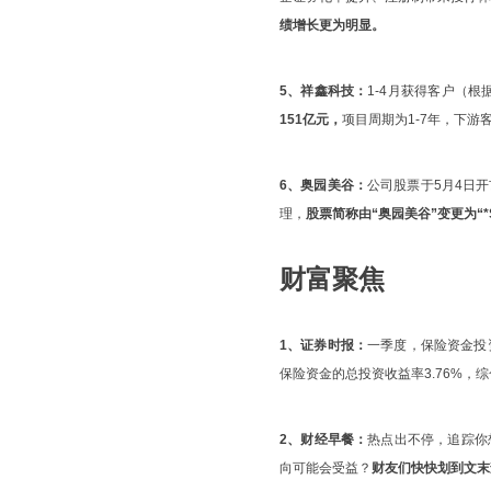
绩增长更为明显。
5、祥鑫科技：
1-4月获得客户（
151亿元，
项目周期为1-7年，下
6、奥园美谷：
公司股票于5月4日开
理，
股票简称由“奥园美谷”变更为“*S
财富聚焦
1、证券时报：
一季度，保险资金投
保险资金的总投资收益率3.76%，综
2、财经早餐：
热点出不停，追踪你
向可能会受益？
财友们快快划到文末