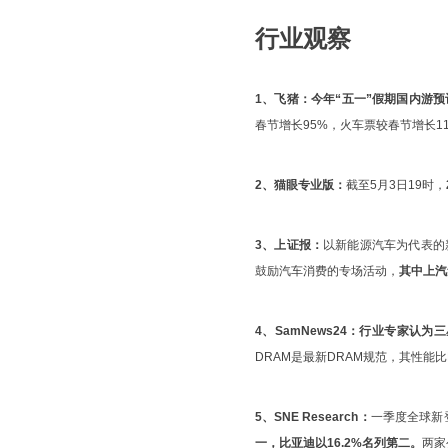
行业观察
1、飞猪：
今年“五一”假期国内游
春节增长95%，火车票较春节增长1
2、猫眼专业版：
截至5月3日19时，
3、上证报：
以新能源汽车为代表的
鼓励汽车消费的专场活动，
其中上汽
4、SamNews24：
行业专家认为三
DRAM是最新DRAM规范，其性能比
5、SNE Research：
一季度全球新登
一，比亚迪以16.2%名列第二。
两家