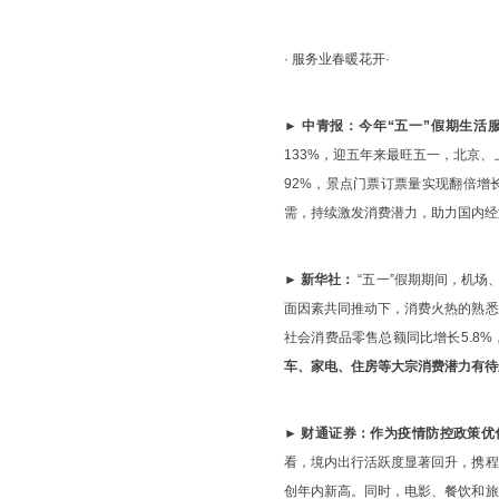
· 服务业春暖花开·
► 中青报：
今年“五一”假期生活
133%，迎五年来最旺五一，北京
92%，景点门票订票量实现翻倍增
需，持续激发消费潜力，助力国内经
► 新华社：
“五一”假期期间，机场
面因素共同推动下，消费火热的熟悉
社会消费品零售总额同比增长5.8%
车、家电、住房等大宗消费潜力有待
► 财通证券：
作为疫情防控政策优
看，境内出行活跃度显著回升，携程
创年内新高。同时，电影、餐饮和旅