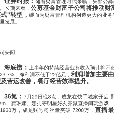
2、证券时报：
随着财富管理时代来临，头部公募
公募基金财富子公司将推动财
。长期来看，
模式”转型，
继而为财富管理机构创造更大的业务
量发展。
司要闻
1、海底捞：
上半年的持续经营业务收入预计将不低
利润增加主要
23.7%，净利润不低于22亿元，
理及营运改善，餐厅经营效率提升。
、36氪：
7月29日晚8点，成龙在快手独家开启“
em、龚琳娜、娜扎等明星好友齐聚直播间玩游戏
直播最
1930万，成龙账号粉丝量突破 7200万，