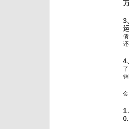
债
还
了
销
金
1
0