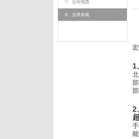
公司动态
业界新闻
宏
北
部
部
手
能