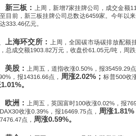
2、新三板：
上周，新增7家挂牌公司，成交金额11.
至目前，新三板挂牌公司总数达6459家。今年以
达333.46亿元。
3、上海环交所：
上周，全国碳市场碳排放配额挂牌
，总成交额1903.82万元，收盘价61.05元/吨，周跌
4、美股：
上周五，道指收涨0.50%，报35459.29
周涨2.02%；
.90%，报14316.66点，
标普500收涨
1.01%。
5、欧洲：
上周五，英国富时100收涨0.02%，报769
周涨1.81
DAX30收涨0.39%，报16469.75点，
周涨0.59%。
7476.47点，