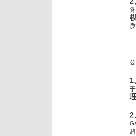
务
质
公
于
2
G
超