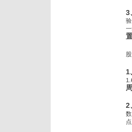
验
一
置
股
1
1
周
2
数
点