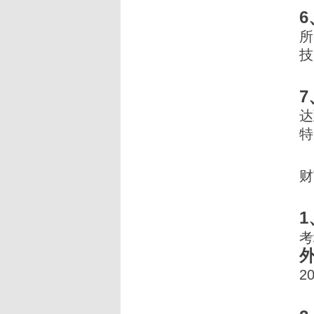
所
技
达
特
财
考
2