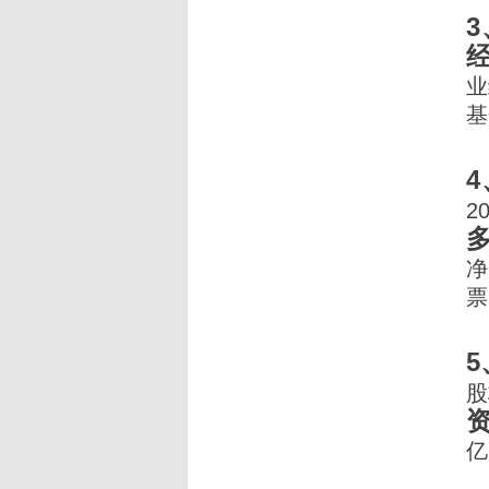
业
基
2
净
票
股
亿