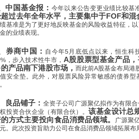
3、中国基金报：
今年以来公告变更业绩比较基准
经超过去年全年水平，主要集中于FOF和混
绩基准是为了更好地反映基金的风险收益特征，以
金的业绩表现。
4、券商中国：
自今年5月底低点以来，恒生科
A股股票型基金产品，
0%，步入技术性牛市，
多的产品南下港股市场，
而此前A股基金布局港
值安全垫。此外，对股票风险异常敏感的债券型
。
5、良品铺子：
全资子公司广源聚亿拟作为有限合
该基金设计总
权投资合伙企业（有限合伙）。
资的方式主要投向食品消费品领域。
广源聚
元。此次投资旨助力公司在食品消费品领域拓展布