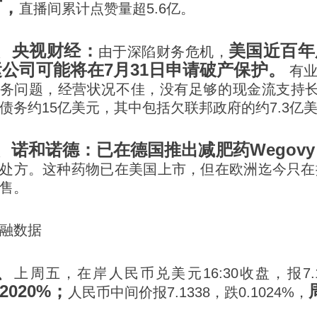
万，
直播间累计点赞量超5.6亿。
3、央视财经：
美国近百年
由于深陷财务危机，
运公司可能将在7月31日申请破产保护。
有业
务问题，经营状况不佳，没有足够的现金流支持长
债务约15亿美元，其中包括欠联邦政府的约7.3亿
4、诺和诺德：
已在德国推出减肥药Wegovy
处方。这种药物已在美国上市，但在欧洲迄今只在
售。
融数据
、
上周五，在岸人民币兑美元16:30收盘，报7.16
.2020%；
人民币中间价报7.1338，跌0.1024%，