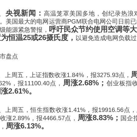
3、央视新闻：
高温笼罩美国多地，创纪录热浪
。美国最大的电网运营商PGM联合电网公司日前已
呼吁民众节约使用空调等
级能源紧急警报，
为恒温25或26摄氏度，
以避免造成电网负载过
市盘点
、
周
上周五，上证指数收涨1.84%，报3275.93点，
周涨2.68%；
.62%，报11100.40点，
创业板指收涨
涨2.61%。
、
上周五，恒生指数收涨1.41%，报19916.56点，
周涨8.83%；
收涨2.89%，报4466.57点，
国企指
周涨6.13%。
，