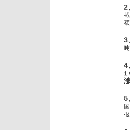
截
额
吨
1
涨
国
报