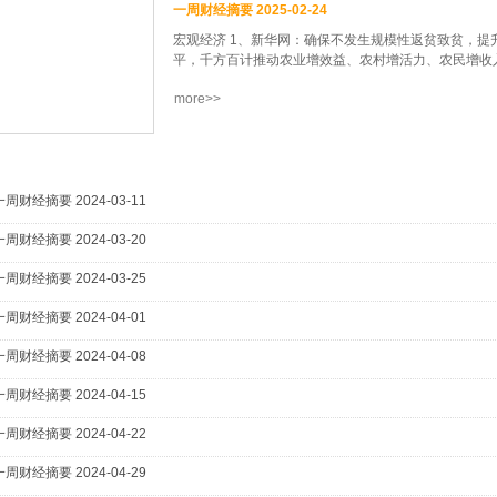
一周财经摘要 2025-02-24
宏观经济 1、新华网：确保不发生规模性返贫致贫，
平，千方百计推动农业增效益、农村增活力、农民增收入，
more>>
式现代化提供基础支撑，这是党的十八大以来第13个指
全国首个垂直领域应急管理政务大模型——“宁安晴”。“宁
—671B满血版大模型深度定制开发，是“我的南京”政务
春运期间（1月14日—2月22日），全国民航累计运输旅
7.4%，累计保障航班73.9万班，日均1.85万班，同
一周财经摘要 2024-03-11
4、中经网：我国已形成全球最大国内旅游市场，成为
一周财经摘要 2024-03-20
步增长，文旅融合不断深化，消费业态和场景日益丰富
优化消费环境等作出部署。5、澎湃新闻：春节前后国内
一周财经摘要 2024-03-25
后逐步回落，至2月17日起均价降至700元以下，相较
店价格优势也很明显。6、央视新闻客户端：美国总统
一周财经摘要 2024-04-01
石油和任何能得到的东西，以收回投入乌克兰的资金，认
住建部：2024年全国新开工改造城镇老旧小区5.8万
一周财经摘要 2024-04-08
计上报数据，北京、河南、广西等11个地区超额完成
确权登记颁证。探索农户合法拥有的住房通过出租、入
一周财经摘要 2024-04-15
许城镇居民到农村购买农房、宅基地，不允许退休干部..
一周财经摘要 2024-04-22
一周财经摘要 2024-04-29