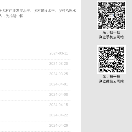
提升乡村产业发展水平、乡村建设水平、乡村治理水
为推进中国...
导“三农”工作的中央一号文件。2、南京市：发布
亲，扫一扫
安晴”是基于南京政务云部署的DeepSeek—R1
浏览手机云网站
版第一个专业部门智能体。3、民航局： 2025年
客9020万人次，日均225.5万人次，同比增长
比增长8.3%，旅客运输量和航班数量均创历史新高。
2024
-
03
-
11
国际旅游最大客源国和主要目的地，旅游业保持稳
。围绕扩大特色优质产品供给、培育消费场景、
2024
-
03
-
20
机票均价分别在1月25日和2月4日迎来高峰，之
2024
-
03
-
25
最高峰时降幅达42%。除了机票价格大幅回落，酒
亲，扫一扫
特朗普发表演讲时表示，要求从乌克兰获得稀土、
浏览微信云网站
2024
-
04
-
01
为非常接近与乌克兰达成协议。 地产动态 1、
个，超额完成5.4万个的年度目标任务。根据各地统
2024
-
04
-
08
计划。2、中央一号文件：扎实做好房地一体宅基地
股、合作等方式盘活利用的有效实现形式。不允
2024
-
04
-
15
.
2024
-
04
-
22
2024
-
04
-
29